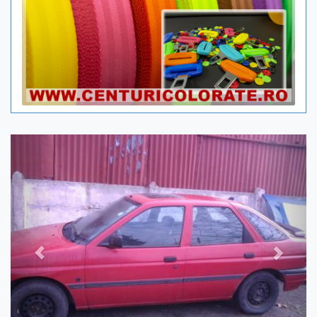
Previous
Next