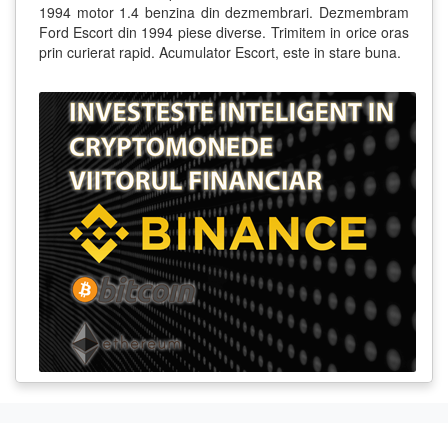
1994 motor 1.4 benzina din dezmembrari. Dezmembram
Ford Escort din 1994 piese diverse. Trimitem in orice oras
prin curierat rapid. Acumulator Escort, este in stare buna.