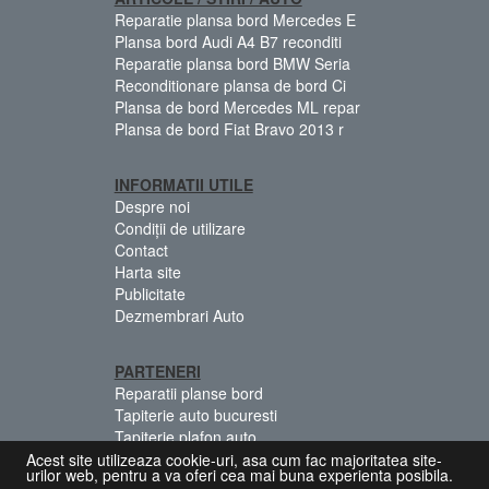
Reparatie plansa bord Mercedes E
Plansa bord Audi A4 B7 reconditi
Reparatie plansa bord BMW Seria
Reconditionare plansa de bord Ci
Plansa de bord Mercedes ML repar
Plansa de bord Fiat Bravo 2013 r
INFORMATII UTILE
Despre noi
Condiții de utilizare
Contact
Harta site
Publicitate
Dezmembrari Auto
PARTENERI
Reparatii planse bord
Tapiterie auto bucuresti
Tapiterie plafon auto
Centuri siguranta colorate
Acest site utilizeaza cookie-uri, asa cum fac majoritatea site-
urilor web, pentru a va oferi cea mai buna experienta posibila.