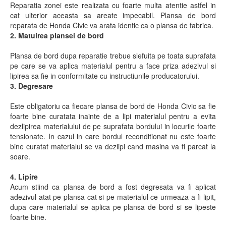
Reparatia zonei este realizata cu foarte multa atentie astfel in
cat ulterior aceasta sa areate impecabil. Plansa de bord
reparata de Honda Civic va arata identic ca o plansa de fabrica.
2. Matuirea plansei de bord
Plansa de bord dupa reparatie trebue slefuita pe toata suprafata
pe care se va aplica materialul pentru a face priza adezivul si
lipirea sa fie in conformitate cu instructiunile producatorului.
3. Degresare
Este obligatoriu ca fiecare plansa de bord de Honda Civic sa fie
foarte bine curatata inainte de a lipi materialul pentru a evita
dezlipirea materialului de pe suprafata bordului in locurile foarte
tensionate. In cazul in care bordul reconditionat nu este foarte
bine curatat materialul se va dezlipi cand masina va fi parcat la
soare.
4. Lipire
Acum stiind ca plansa de bord a fost degresata va fi aplicat
adezivul atat pe plansa cat si pe materialul ce urmeaza a fi lipit,
dupa care materialul se aplica pe plansa de bord si se lipeste
foarte bine.