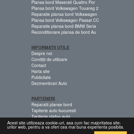
Plansa bord Maserati Quattro Por
Plansa bord Volkswagen Touareg 2
Reparatie plansa bord Volkswagen
Plansa bord Volkswagen Passat CC
Reparatie plansa bord BMW Seria
Reconditionare plansa de bord Au
INFORMATII UTILE
Despre noi
Condiții de utilizare
Contact
Harta site
Publicitate
Dezmembrari Auto
PARTENERI
Reparatii planse bord
Tapiterie auto bucuresti
Tapiterie plafon auto
Centuri siguranta colorate
Acest site utilizeaza cookie-uri, asa cum fac majoritatea site-
urilor web, pentru a va oferi cea mai buna experienta posibila.