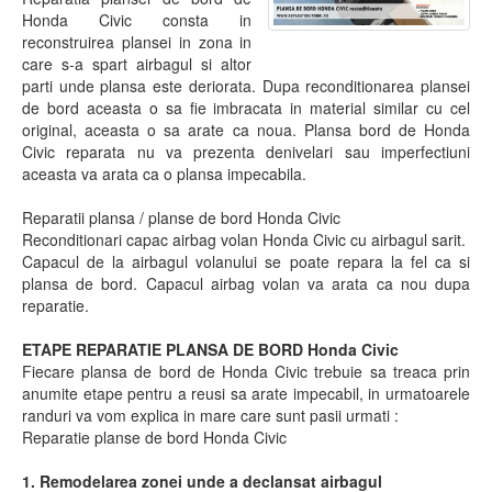
Honda Civic consta in
reconstruirea plansei in zona in
care s-a spart airbagul si altor
parti unde plansa este deriorata. Dupa reconditionarea plansei
de bord aceasta o sa fie imbracata in material similar cu cel
original, aceasta o sa arate ca noua. Plansa bord de Honda
Civic reparata nu va prezenta denivelari sau imperfectiuni
aceasta va arata ca o plansa impecabila.
Reparatii plansa / planse de bord Honda Civic
Reconditionari capac airbag volan Honda Civic cu airbagul sarit.
Capacul de la airbagul volanului se poate repara la fel ca si
plansa de bord. Capacul airbag volan va arata ca nou dupa
reparatie.
ETAPE REPARATIE PLANSA DE BORD Honda Civic
Fiecare plansa de bord de Honda Civic trebuie sa treaca prin
anumite etape pentru a reusi sa arate impecabil, in urmatoarele
randuri va vom explica in mare care sunt pasii urmati :
Reparatie planse de bord Honda Civic
1. Remodelarea zonei unde a declansat airbagul