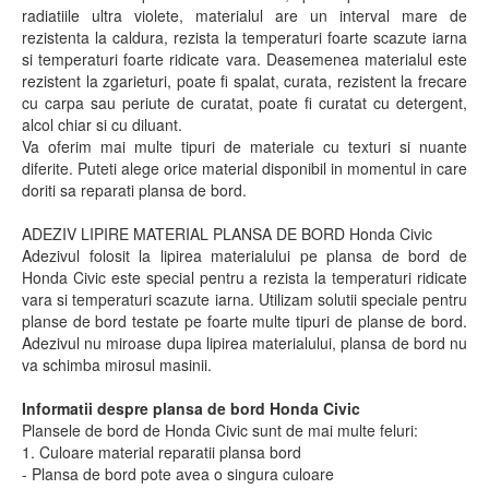
radiatiile ultra violete, materialul are un interval mare de
rezistenta la caldura, rezista la temperaturi foarte scazute iarna
si temperaturi foarte ridicate vara. Deasemenea materialul este
rezistent la zgarieturi, poate fi spalat, curata, rezistent la frecare
cu carpa sau periute de curatat, poate fi curatat cu detergent,
alcol chiar si cu diluant.
Va oferim mai multe tipuri de materiale cu texturi si nuante
diferite. Puteti alege orice material disponibil in momentul in care
doriti sa reparati plansa de bord.
ADEZIV LIPIRE MATERIAL PLANSA DE BORD Honda Civic
Adezivul folosit la lipirea materialului pe plansa de bord de
Honda Civic este special pentru a rezista la temperaturi ridicate
vara si temperaturi scazute iarna. Utilizam solutii speciale pentru
planse de bord testate pe foarte multe tipuri de planse de bord.
Adezivul nu miroase dupa lipirea materialului, plansa de bord nu
va schimba mirosul masinii.
Informatii despre plansa de bord Honda Civic
Plansele de bord de Honda Civic sunt de mai multe feluri:
1. Culoare material reparatii plansa bord
- Plansa de bord pote avea o singura culoare