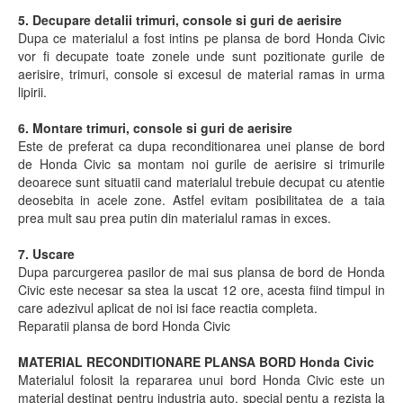
5. Decupare detalii trimuri, console si guri de aerisire
Dupa ce materialul a fost intins pe plansa de bord Honda Civic
vor fi decupate toate zonele unde sunt pozitionate gurile de
aerisire, trimuri, console si excesul de material ramas in urma
lipirii.
6. Montare trimuri, console si guri de aerisire
Este de preferat ca dupa reconditionarea unei planse de bord
de Honda Civic sa montam noi gurile de aerisire si trimurile
deoarece sunt situatii cand materialul trebuie decupat cu atentie
deosebita in acele zone. Astfel evitam posibilitatea de a taia
prea mult sau prea putin din materialul ramas in exces.
7. Uscare
Dupa parcurgerea pasilor de mai sus plansa de bord de Honda
Civic este necesar sa stea la uscat 12 ore, acesta fiind timpul in
care adezivul aplicat de noi isi face reactia completa.
Reparatii plansa de bord Honda Civic
MATERIAL RECONDITIONARE PLANSA BORD Honda Civic
Materialul folosit la repararea unui bord Honda Civic este un
material destinat pentru industria auto, special pentu a rezista la