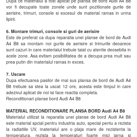
Dupa ce materialul a fost aplicat pe plansa de bord Audi A4 B8
vor fi decupate toate zonele unde sunt pozitionate gurile de
aerisire, trimuri, console si excesul de material ramas in urma
lipirii.
6. Montare trimuri, console si guri de aerisire
Este de preferat ca dupa reparatia unei planse de bord de Audi
A4 B8 sa montam noi gurile de aerisire si trimurile deoarece
sunt cazuri in care materialul trebuie taiat cu atentie deosebita in
acele zone. Asa evitam posibilitatea de a decupa prea mult sau
prea putin din materialul ramas in exces.
7. Uscare
Dupa efectuarea pasilor de mai sus plansa de bord de Audi A4
B8 trebuie sa stea la uscat 12 ore, acesta este timpul in care
adezivul aplicat de noi isi face reactia completa.
Reconditionari planse bord Audi A4 B8
MATERIAL RECONDITIONARE PLANSA BORD Audi A4 B8
Materialul utilizat la reparatia unei planse de bord Audi A4 B8
este material spcial pentru industria auto, special pentu a rezista
la radiatiile UV, materialul are o plaja mare de rezistenta la
temperatura, rezista la temperaturi foarte mici iarna si