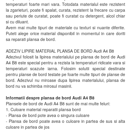
temperaturi foarte mari vara. Totodata materialul este rezistent
la zgarieturi, poate fi spalat, curata, rezistent la frecare cu carpa
sau periute de curatat, poate fi curatat cu detergent, alcol chiar
si cu diluant.
Avem mai multe tipuri de materiale cu texturi si nuante diferite.
Puteti alege orice material disponibil in momentul in care doriti
sa reparati plansa de bord.
ADEZIV LIPIRE MATERIAL PLANSA DE BORD Audi A4 B8
Adezivul folosit la lipirea materialului pe plansa de bord de Audi
A4 B8 este special pentru a rezista la temperaturi ridicate vara si
temperaturi scazute iarna. Folosim solutii special destinate
pentru planse de bord testate pe foarte multe tipuri de planse de
bord. Adezivul nu miroase dupa lipirea materialului, plansa de
bord nu va schimba mirosul masinii.
Informatii despre plansa de bord Audi A4 B8
Plansele de bord de Audi A4 B8 sunt de mai multe feluri:
1. Culoare material reparatii plansa bord
- Plansa de bord pote avea o singura culoare
- Plansa de bord poate avea o culoare in partea de sus si alta
culoare in partea de jos