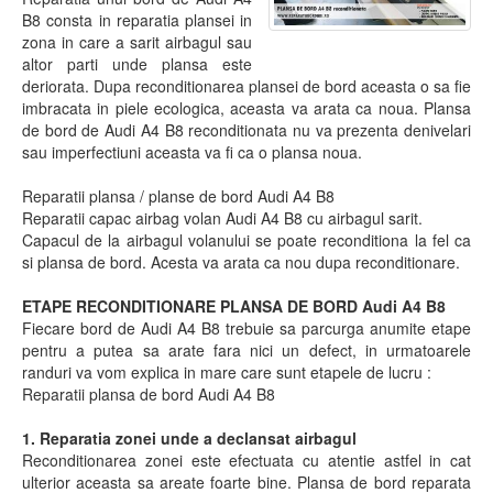
B8 consta in reparatia plansei in
zona in care a sarit airbagul sau
altor parti unde plansa este
deriorata. Dupa reconditionarea plansei de bord aceasta o sa fie
imbracata in piele ecologica, aceasta va arata ca noua. Plansa
de bord de Audi A4 B8 reconditionata nu va prezenta denivelari
sau imperfectiuni aceasta va fi ca o plansa noua.
Reparatii plansa / planse de bord Audi A4 B8
Reparatii capac airbag volan Audi A4 B8 cu airbagul sarit.
Capacul de la airbagul volanului se poate reconditiona la fel ca
si plansa de bord. Acesta va arata ca nou dupa reconditionare.
ETAPE RECONDITIONARE PLANSA DE BORD Audi A4 B8
Fiecare bord de Audi A4 B8 trebuie sa parcurga anumite etape
pentru a putea sa arate fara nici un defect, in urmatoarele
randuri va vom explica in mare care sunt etapele de lucru :
Reparatii plansa de bord Audi A4 B8
1. Reparatia zonei unde a declansat airbagul
Reconditionarea zonei este efectuata cu atentie astfel in cat
ulterior aceasta sa areate foarte bine. Plansa de bord reparata