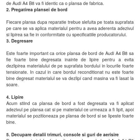
de Audi A4 B8 va fi identic ca o plansa de fabrica.
2. Pregatirea plansei de bord
Fiecare plansa dupa reparatie trebue slefuita pe toata suprafata
pe care se va aplica materialul pentru a avea aderenta adezivul
si lipirea sa fie in conformitate cu specificatiile producatorului.
3. Degresare
Este foarte important ca orice plansa de bord de Audi A4 B8 sa
fie foarte bine degresata inainte de lipire pentru a evita
dezlipirea materialului de pe suprafata bordului in locurile foarte
tensionate. In cazul in care bordul reconditionat nu este foarte
bine degresat materialul se va dezlipi cand masina va fi lasat la
soare.
4. Lipire
Acum stiind ca plansa de bord a fost degresata va fi aplicat
adezivul pe plansa cat si pe materialul ce urmeaza a fi lipit, apoi
materialul se pozitioneaza pe plansa de bord si se lipeste foarte
bine.
5. Decupare detalii trimuri, console si guri de aerisire