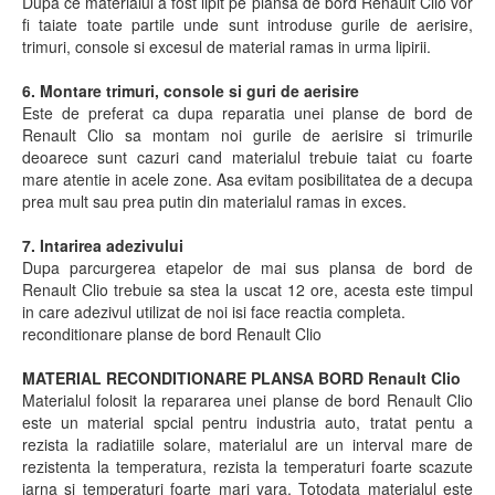
Dupa ce materialul a fost lipit pe plansa de bord Renault Clio vor
fi taiate toate partile unde sunt introduse gurile de aerisire,
trimuri, console si excesul de material ramas in urma lipirii.
6. Montare trimuri, console si guri de aerisire
Este de preferat ca dupa reparatia unei planse de bord de
Renault Clio sa montam noi gurile de aerisire si trimurile
deoarece sunt cazuri cand materialul trebuie taiat cu foarte
mare atentie in acele zone. Asa evitam posibilitatea de a decupa
prea mult sau prea putin din materialul ramas in exces.
7. Intarirea adezivului
Dupa parcurgerea etapelor de mai sus plansa de bord de
Renault Clio trebuie sa stea la uscat 12 ore, acesta este timpul
in care adezivul utilizat de noi isi face reactia completa.
reconditionare planse de bord Renault Clio
MATERIAL RECONDITIONARE PLANSA BORD Renault Clio
Materialul folosit la repararea unei planse de bord Renault Clio
este un material spcial pentru industria auto, tratat pentu a
rezista la radiatiile solare, materialul are un interval mare de
rezistenta la temperatura, rezista la temperaturi foarte scazute
iarna si temperaturi foarte mari vara. Totodata materialul este