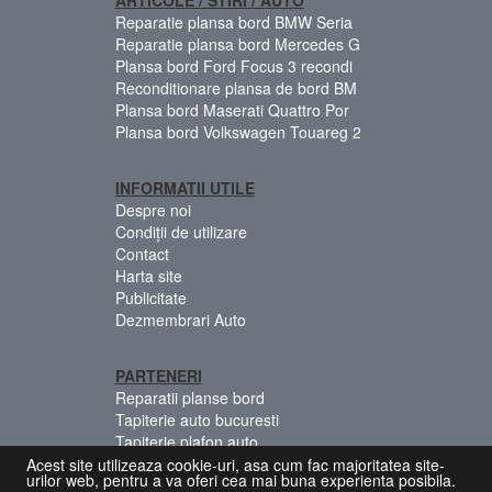
Reparatie plansa bord BMW Seria
Reparatie plansa bord Mercedes G
Plansa bord Ford Focus 3 recondi
Reconditionare plansa de bord BM
Plansa bord Maserati Quattro Por
Plansa bord Volkswagen Touareg 2
INFORMATII UTILE
Despre noi
Condiții de utilizare
Contact
Harta site
Publicitate
Dezmembrari Auto
PARTENERI
Reparatii planse bord
Tapiterie auto bucuresti
Tapiterie plafon auto
Centuri siguranta colorate
Acest site utilizeaza cookie-uri, asa cum fac majoritatea site-
urilor web, pentru a va oferi cea mai buna experienta posibila.