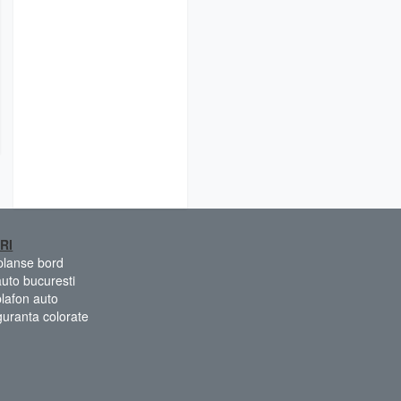
RI
 planse bord
auto bucuresti
plafon auto
guranta colorate