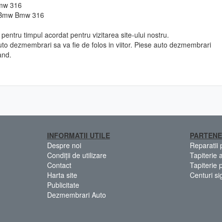
Bmw 316
o Bmw Bmw 316
pentru timpul acordat pentru vizitarea site-ului nostru.
to dezmembrari sa va fie de folos in viitor. Piese auto dezmembrari
and.
INFORMATII UTILE
PARTENE
Despre noi
Reparatii
Condiții de utilizare
Tapiterie 
Contact
Tapiterie 
Harta site
Centuri si
Publicitate
Dezmembrari Auto