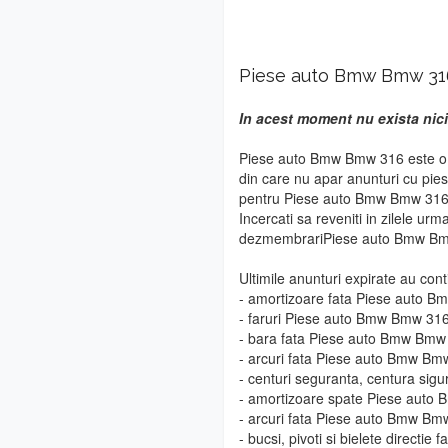
Piese auto Bmw Bmw 31
In acest moment nu exista nic
Piese auto Bmw Bmw 316 este o m
din care nu apar anunturi cu pie
pentru Piese auto Bmw Bmw 316 vo
Incercati sa reveniti in zilele urm
dezmembrariPiese auto Bmw Bm
Ultimile anunturi expirate au cont
- amortizoare fata Piese auto 
- faruri Piese auto Bmw Bmw 31
- bara fata Piese auto Bmw Bmw
- arcuri fata Piese auto Bmw Bm
- centuri seguranta, centura si
- amortizoare spate Piese aut
- arcuri fata Piese auto Bmw Bm
- bucsi, pivoti si bielete direct