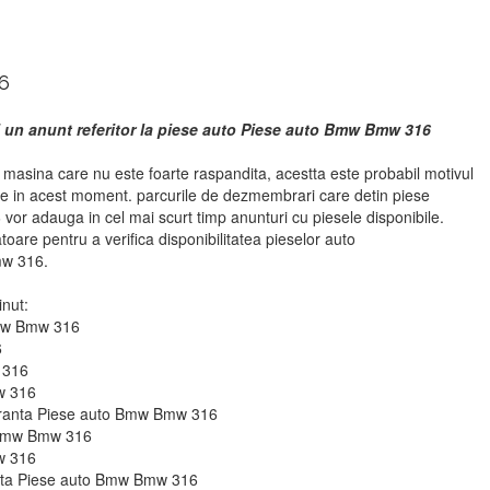
6
i un anunt referitor la piese auto Piese auto Bmw Bmw 316
asina care nu este foarte raspandita, acestta este probabil motivul
se in acest moment. parcurile de dezmembrari care detin piese
r adauga in cel mai scurt timp anunturi cu piesele disponibile.
atoare pentru a verifica disponibilitatea pieselor auto
w 316.
inut:
Bmw Bmw 316
6
 316
w 316
guranta Piese auto Bmw Bmw 316
o Bmw Bmw 316
w 316
ie fata Piese auto Bmw Bmw 316