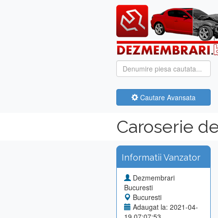
Cautare Avansata
Caroserie d
Informatii Vanzator
Dezmembrari
Bucuresti
Bucuresti
Adaugat la: 2021-04-
19 07:07:53