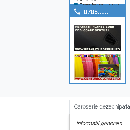
Expira la: 2025-12-29
0785......
Anunturi utilizator: 0
Caroserie dezechipata
Informatii generale