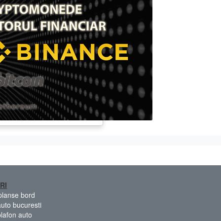
RI
 planse bord
auto bucuresti
plafon auto