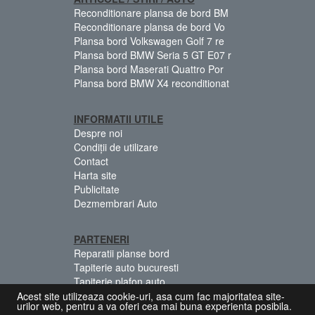
Reconditionare plansa de bord BM
Reconditionare plansa de bord Vo
Plansa bord Volkswagen Golf 7 re
Plansa bord BMW Seria 5 GT E07 r
Plansa bord Maserati Quattro Por
Plansa bord BMW X4 reconditionat
INFORMATII UTILE
Despre noi
Condiții de utilizare
Contact
Harta site
Publicitate
Dezmembrari Auto
PARTENERI
Reparatii planse bord
Tapiterie auto bucuresti
Tapiterie plafon auto
Centuri siguranta colorate
Acest site utilizeaza cookie-uri, asa cum fac majoritatea site-
urilor web, pentru a va oferi cea mai buna experienta posibila.