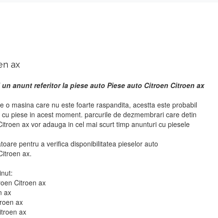
en ax
 un anunt referitor la piese auto Piese auto Citroen Citroen ax
e o masina care nu este foarte raspandita, acestta este probabil
i cu piese in acest moment. parcurile de dezmembrari care detin
itroen ax vor adauga in cel mai scurt timp anunturi cu piesele
atoare pentru a verifica disponibilitatea pieselor auto
itroen ax.
inut:
roen Citroen ax
n ax
troen ax
itroen ax