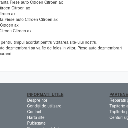
ranta Piese auto Citroen Citroen ax
itroen Citroen ax
itroen ax
 fata Piese auto Citroen Citroen ax
 Citroen ax
Citroen Citroen ax
pentru timpul acordat pentru vizitarea site-ului nostru.
to dezmembrari sa va fie de folos in viitor. Piese auto dezmembrari
curand.
INFORMATII UTILE
PARTENE
Despre noi
Reparatii
Condiții de utilizare
Tapiterie 
Contact
Tapiterie 
Harta site
Centuri si
Publicitate