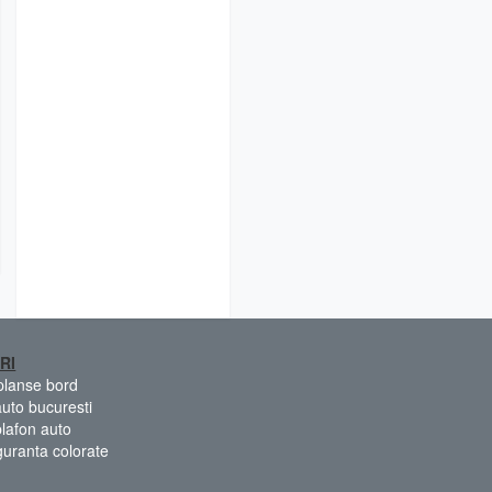
RI
 planse bord
auto bucuresti
plafon auto
guranta colorate