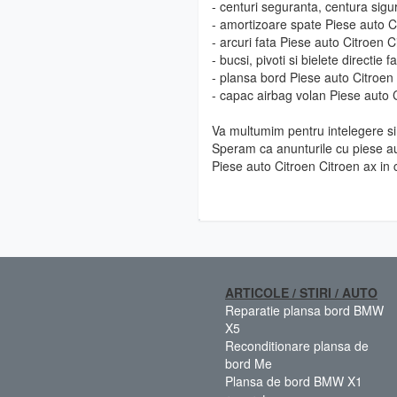
- centuri seguranta, centura sigu
- amortizoare spate Piese auto C
- arcuri fata Piese auto Citroen C
- bucsi, pivoti si bielete directie
- plansa bord Piese auto Citroen
- capac airbag volan Piese auto 
Va multumim pentru intelegere si 
Speram ca anunturile cu piese au
Piese auto Citroen Citroen ax in 
ARTICOLE / STIRI / AUTO
Reparatie plansa bord BMW
X5
Reconditionare plansa de
bord Me
Plansa de bord BMW X1