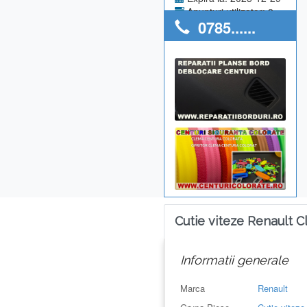
Anunturi utilizator: 0
0785......
Cutie viteze Renault C
Informatii generale
Marca
Renault