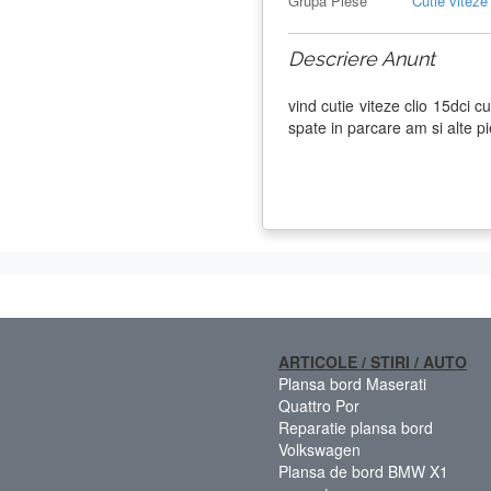
Grupa Piese
Cutie viteze
Descriere Anunt
vind cutie viteze clio 15dci
spate in parcare am si alte p
ARTICOLE / STIRI / AUTO
Plansa bord Maserati
Quattro Por
Reparatie plansa bord
Volkswagen
Plansa de bord BMW X1