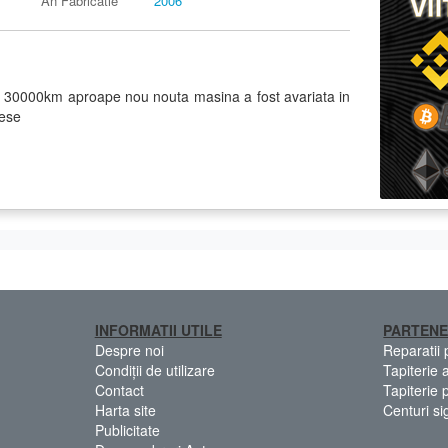
An Fabricatie
2006
 cu 30000km aproape nou nouta masina a fost avariata in
iese
INFORMATII UTILE
PARTENE
Despre noi
Reparatii
Condiții de utilizare
Tapiterie 
Contact
Tapiterie 
Harta site
Centuri si
Publicitate