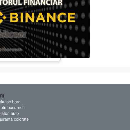
RI
 planse bord
auto bucuresti
plafon auto
guranta colorate