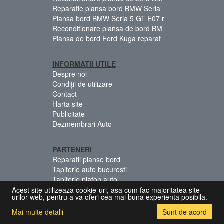
Reparatie plansa bord BMW Seria
Plansa bord BMW Seria 5 GT E07 r
Reconditionare plansa de bord BM
Plansa de bord Ford Kuga reparat
INFORMATII UTILE
Despre noi
Condiții de utilizare
Contact
Harta site
Publicitate
Dezmembrari Auto
PARTENERI
Reparatii planse bord
Tapiterie auto bucuresti
Tapiterie plafon auto
Centuri siguranta colorate
Acest site utilizeaza cookie-uri, asa cum fac majoritatea site-
urilor web, pentru a va oferi cea mai buna experienta posibila.
Mai multe detalii
Sunt de acord
© 2026 Copyright:
[Dezmembrari.Biz]