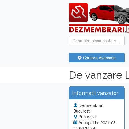
Cautare Avansata
De vanzare 
Informatii Vanzator
Dezmembrari
Bucuresti
Bucuresti
Adaugat la: 2021-03-
31 06:33:44