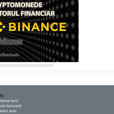
RI
 planse bord
auto bucuresti
plafon auto