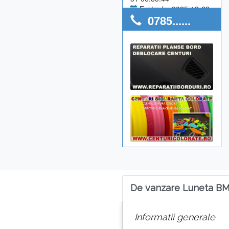
Expira la: 2025-12-29
0785......
Anunturi utilizator: 0
De vanzare Luneta B
Informatii generale