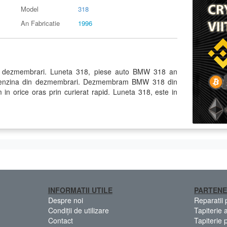
Model
318
An Fabricatie
1996
dezmembrari. Luneta 318, piese auto BMW 318 an
 benzina din dezmembrari. Dezmembram BMW 318 din
 in orice oras prin curierat rapid. Luneta 318, este in
INFORMATII UTILE
PARTENE
Despre noi
Reparatii
Condiții de utilizare
Tapiterie 
Contact
Tapiterie 