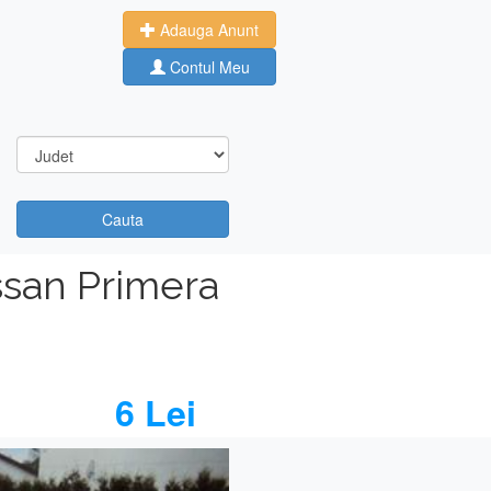
Adauga Anunt
Contul Meu
Cauta
ssan Primera
6 Lei
Next