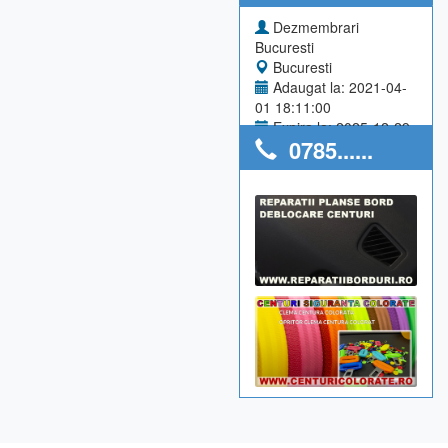
Dezmembrari
Bucuresti
Bucuresti
Adaugat la: 2021-04-
01 18:11:00
Expira la: 2025-12-29
0785......
Anunturi utilizator: 0