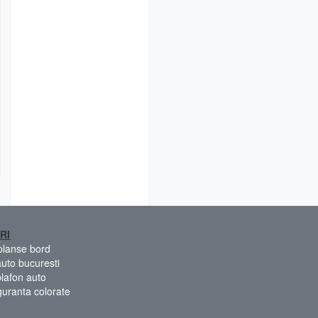
RI
 planse bord
auto bucuresti
plafon auto
guranta colorate