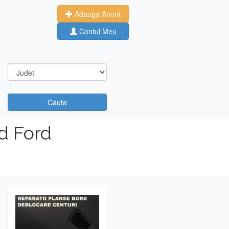
Adauga Anunt
Contul Meu
Cauta
d Ford