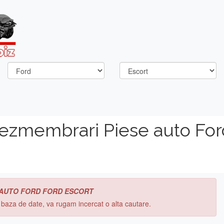
dezmembrari Piese auto For
 AUTO FORD FORD ESCORT
n baza de date, va rugam incercat o alta cautare.