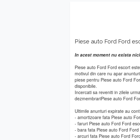
Piese auto Ford Ford es
In acest moment nu exista nici
Piese auto Ford Ford escort este
motivul din care nu apar anuntur
piese pentru Piese auto Ford For
disponibile.
Incercati sa reveniti in zilele urm
dezmembrariPiese auto Ford For
Ultimile anunturi expirate au cont
- amortizoare fata Piese auto Fo
- faruri Piese auto Ford Ford esc
- bara fata Piese auto Ford Ford
- arcuri fata Piese auto Ford For