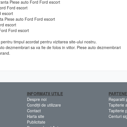
uranta Piese auto Ford Ford escort
ord Ford escort
d escort
 fata Piese auto Ford Ford escort
rd escort
Ford Ford escort
pentru timpul acordat pentru vizitarea site-ului nostru.
to dezmembrari sa va fie de folos in viitor. Piese auto dezmembrari
urand.
INFORMATII UTILE
PARTENE
Despre noi
Reparatii
Condiții de utilizare
Tapiterie 
Contact
Tapiterie 
Harta site
Centuri si
Publicitate