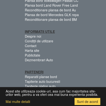
Plansa bord Volkswagen Passat CC
Plansa bord Land Rover Free Land
Reconditionare plansa de bord Au
Plansa de bord Mercedes GLK repa
Reconditionare plansa de bord BM
INFORMATII UTILE
Despre noi
Condiții de utilizare
Contact
Harta site
Publicitate
Dezmembrari Auto
PARTENERI
Reparatii planse bord
Tapiterie auto bucuresti
Tapiterie plafon auto
Centuri siguranta colorate
Acest site utilizeaza cookie-uri, asa cum fac majoritatea site-
urilor web, pentru a va oferi cea mai buna experienta posibila.
Mai multe detalii
Sunt de acord
© 2026 Copyright:
[Dezmembrari.Biz]