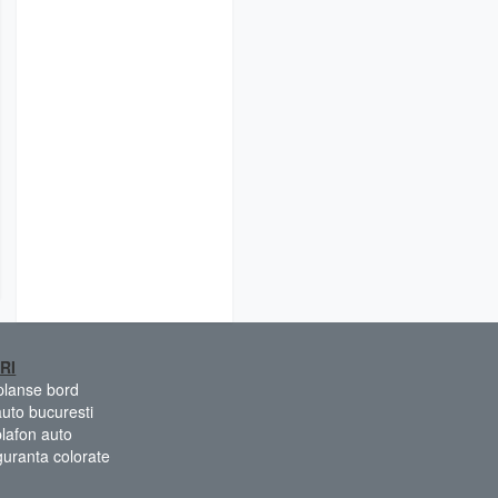
RI
 planse bord
auto bucuresti
plafon auto
guranta colorate