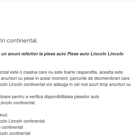
ln continental
 un anunt referitor la piese auto Piese auto Lincoln Lincoln
ental este o masina care nu este foarte raspandita, acestta este
r anunturi cu piese in acest moment. parcurile de dezmembrari care
coln Lincoln continental vor adauga in cel mai scurt timp anunturi cu
atoare pentru a verifica disponibilitatea pieselor auto
ncoln continental.
inut:
coln Lincoln continental
n continental
ncoln continental