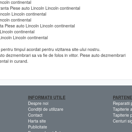
incoln continental
ranta Piese auto Lincoln Lincoln continental
ncoln Lincoln continental
incoln continental
 fata Piese auto Lincoln Lincoln continental
Lincoln continental
incoln Lincoln continental
pentru timpul acordat pentru vizitarea site-ului nostru.
to dezmembrari sa va fie de folos in viitor. Piese auto dezmembrari
ental in curand.
INFORMATII UTILE
PARTENE
Despre noi
Reparatii
Condiții de utilizare
Tapiterie 
Contact
Tapiterie 
Harta site
Centuri si
Publicitate