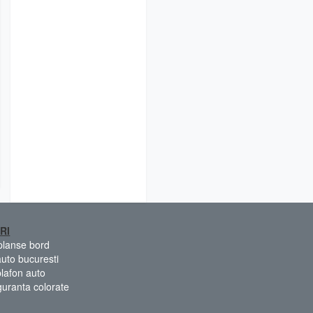
RI
 planse bord
auto bucuresti
plafon auto
guranta colorate