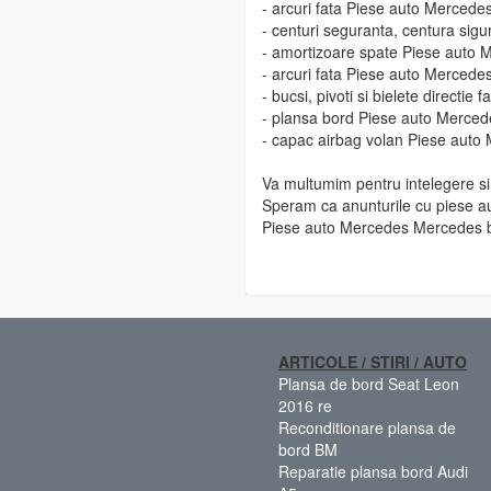
- arcuri fata Piese auto Merced
- centuri seguranta, centura si
- amortizoare spate Piese auto
- arcuri fata Piese auto Merced
- bucsi, pivoti si bielete direct
- plansa bord Piese auto Merce
- capac airbag volan Piese aut
Va multumim pentru intelegere si 
Speram ca anunturile cu piese au
Piese auto Mercedes Mercedes b
ARTICOLE / STIRI / AUTO
Plansa de bord Seat Leon
2016 re
Reconditionare plansa de
bord BM
Reparatie plansa bord Audi