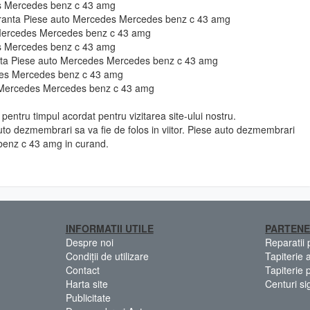
es Mercedes benz c 43 amg
guranta Piese auto Mercedes Mercedes benz c 43 amg
 Mercedes Mercedes benz c 43 amg
es Mercedes benz c 43 amg
ie fata Piese auto Mercedes Mercedes benz c 43 amg
des Mercedes benz c 43 amg
o Mercedes Mercedes benz c 43 amg
pentru timpul acordat pentru vizitarea site-ului nostru.
to dezmembrari sa va fie de folos in viitor. Piese auto dezmembrari
enz c 43 amg in curand.
INFORMATII UTILE
PARTENE
Despre noi
Reparatii
Condiții de utilizare
Tapiterie 
Contact
Tapiterie 
Harta site
Centuri si
Publicitate