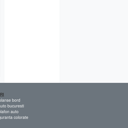
RI
 planse bord
auto bucuresti
plafon auto
guranta colorate