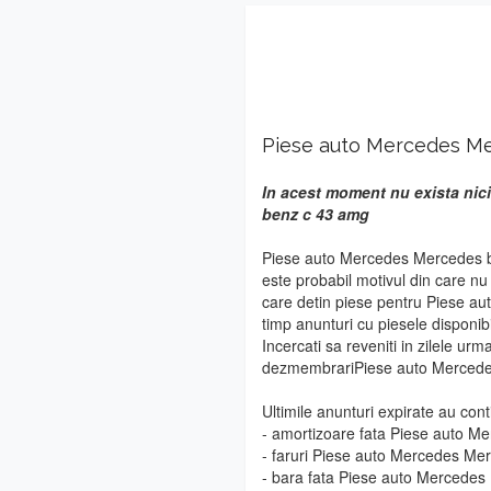
Piese auto Mercedes M
In acest moment nu exista nic
benz c 43 amg
Piese auto Mercedes Mercedes be
este probabil motivul din care n
care detin piese pentru Piese a
timp anunturi cu piesele disponibi
Incercati sa reveniti in zilele urm
dezmembrariPiese auto Mercede
Ultimile anunturi expirate au cont
- amortizoare fata Piese auto 
- faruri Piese auto Mercedes M
- bara fata Piese auto Mercede