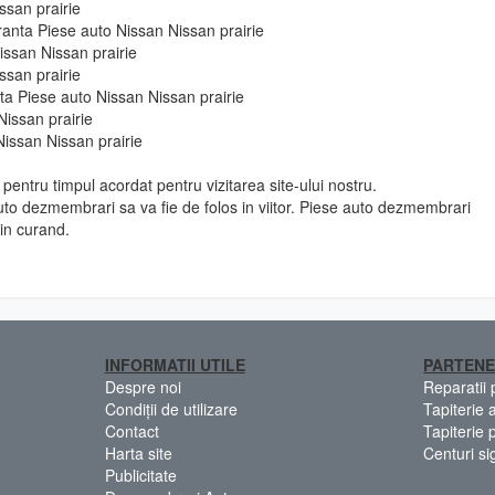
ssan prairie
ranta Piese auto Nissan Nissan prairie
issan Nissan prairie
ssan prairie
 fata Piese auto Nissan Nissan prairie
Nissan prairie
Nissan Nissan prairie
pentru timpul acordat pentru vizitarea site-ului nostru.
to dezmembrari sa va fie de folos in viitor. Piese auto dezmembrari
in curand.
INFORMATII UTILE
PARTENE
Despre noi
Reparatii
Condiții de utilizare
Tapiterie 
Contact
Tapiterie 
Harta site
Centuri si
Publicitate