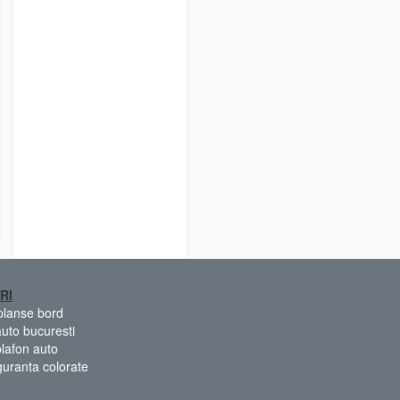
RI
 planse bord
auto bucuresti
plafon auto
guranta colorate