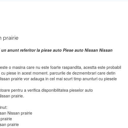
 prairie
 un anunt referitor la piese auto Piese auto Nissan Nissan
este o masina care nu este foarte raspandita, acestta este probabil
i cu piese in acest moment. parcurile de dezmembrari care detin
ssan prairie vor adauga in cel mai scurt timp anunturi cu piesele
atoare pentru a verifica disponibilitatea pieselor auto
ssan prairie.
inut:
san Nissan prairie
prairie
san prairie