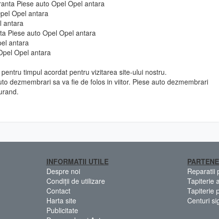
uranta Piese auto Opel Opel antara
Opel Opel antara
l antara
 fata Piese auto Opel Opel antara
pel antara
Opel Opel antara
pentru timpul acordat pentru vizitarea site-ului nostru.
to dezmembrari sa va fie de folos in viitor. Piese auto dezmembrari
urand.
INFORMATII UTILE
PARTENE
Despre noi
Reparatii
Condiții de utilizare
Tapiterie 
Contact
Tapiterie 
Harta site
Centuri si
Publicitate