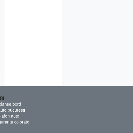
RI
 planse bord
auto bucuresti
plafon auto
guranta colorate