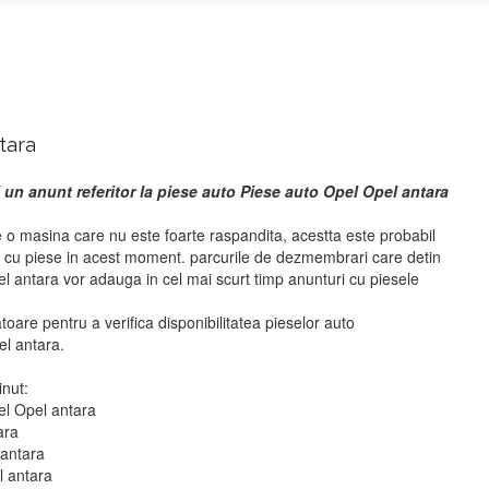
tara
 un anunt referitor la piese auto Piese auto Opel Opel antara
 o masina care nu este foarte raspandita, acestta este probabil
i cu piese in acest moment. parcurile de dezmembrari care detin
l antara vor adauga in cel mai scurt timp anunturi cu piesele
atoare pentru a verifica disponibilitatea pieselor auto
l antara.
inut:
el Opel antara
ara
 antara
l antara