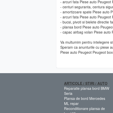
- arcuri fata Piese auto Peugeot
- centuri seguranta, centura si
- amortizoare spate Piese auto 
- arcuri fata Piese auto Peugeot
- bucsi, pivoti si bielete directi
- plansa bord Piese auto Peugeo
- capac airbag volan Piese auto
Va multumim pentru intelegere si 
Speram ca anunturile cu piese au
Piese auto Peugeot Peugeot boxe
ARTICOLE / STIRI / AUTO
Reparatie plansa bord BMW
Seria
Plansa de bord Mercedes
ML repar
Reconditionare plansa de