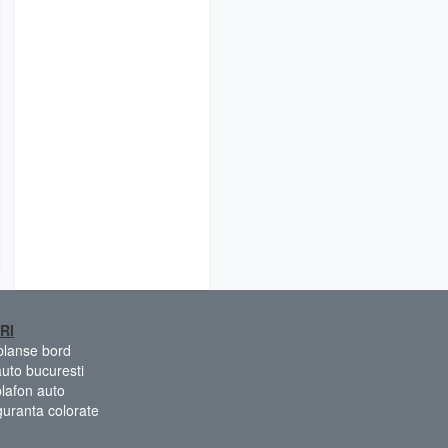
RI
 planse bord
auto bucuresti
plafon auto
guranta colorate