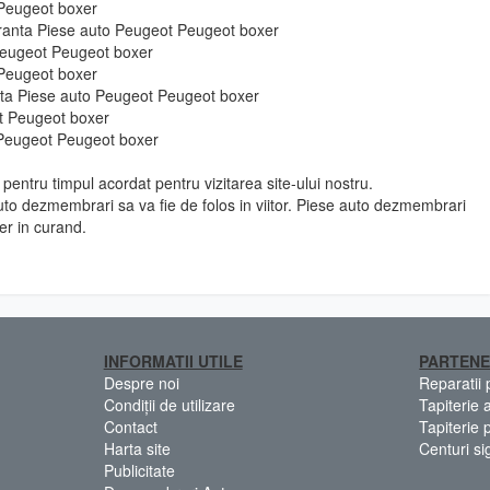
 Peugeot boxer
guranta Piese auto Peugeot Peugeot boxer
Peugeot Peugeot boxer
 Peugeot boxer
e fata Piese auto Peugeot Peugeot boxer
t Peugeot boxer
 Peugeot Peugeot boxer
pentru timpul acordat pentru vizitarea site-ului nostru.
to dezmembrari sa va fie de folos in viitor. Piese auto dezmembrari
r in curand.
INFORMATII UTILE
PARTENE
Despre noi
Reparatii
Condiții de utilizare
Tapiterie 
Contact
Tapiterie 
Harta site
Centuri si
Publicitate