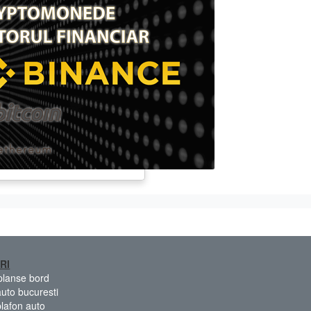
RI
 planse bord
auto bucuresti
plafon auto