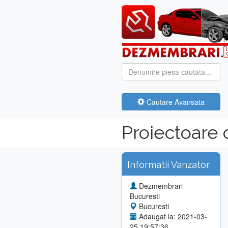
Cautare Avansata
Proiectoare
Informatii Vanzator
Dezmembrari
Bucuresti
Bucuresti
Adaugat la: 2021-03-
25 19:57:36