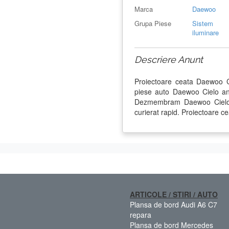
Marca
Daewoo
Grupa Piese
Sistem
iluminare
Descriere Anunt
Proiectoare ceata Daewoo C
piese auto Daewoo Cielo an
Dezmembram Daewoo Cielo d
curierat rapid. Proiectoare ce
ARTICOLE / STIRI / AUTO
Plansa de bord Audi A6 C7
repara
Plansa de bord Mercedes