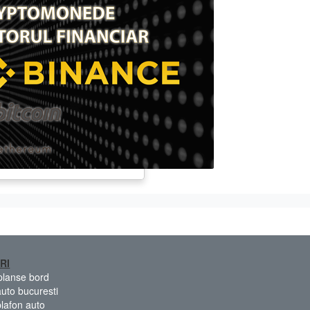
RI
 planse bord
auto bucuresti
plafon auto