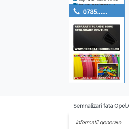
Anunturi utilizator: 0
0785......
Semnalizari fata Opel 
Informatii generale