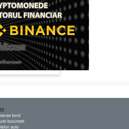
RI
 planse bord
auto bucuresti
plafon auto