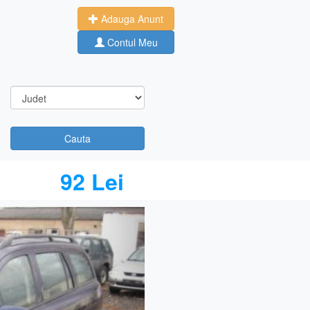
Adauga Anunt
Contul Meu
Cauta
92 Lei
Next