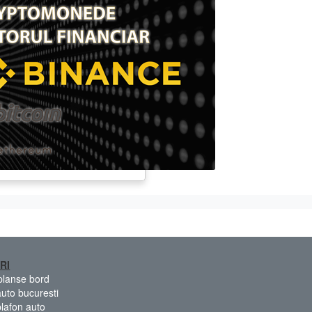
RI
 planse bord
auto bucuresti
plafon auto