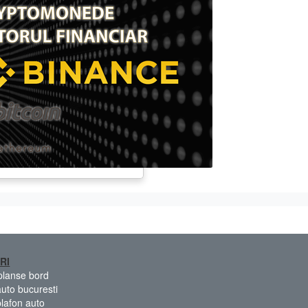
RI
 planse bord
auto bucuresti
plafon auto