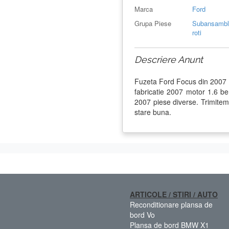
Marca
Ford
Grupa Piese
Subansambl
roti
Descriere Anunt
Fuzeta Ford Focus din 2007
fabricatie 2007 motor 1.6 
2007 piese diverse. Trimitem 
stare buna.
ARTICOLE / STIRI / AUTO
Reconditionare plansa de
bord Vo
Plansa de bord BMW X1