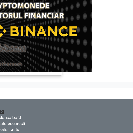
RI
 planse bord
auto bucuresti
plafon auto