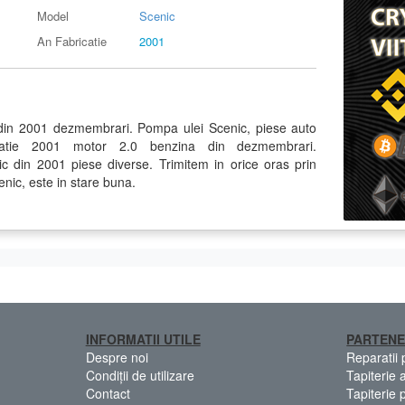
Model
Scenic
An Fabricatie
2001
din 2001 dezmembrari. Pompa ulei Scenic, piese auto
catie 2001 motor 2.0 benzina din dezmembrari.
din 2001 piese diverse. Trimitem in orice oras prin
enic, este in stare buna.
INFORMATII UTILE
PARTENE
Despre noi
Reparatii
Condiții de utilizare
Tapiterie 
Contact
Tapiterie 