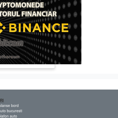
RI
 planse bord
auto bucuresti
plafon auto