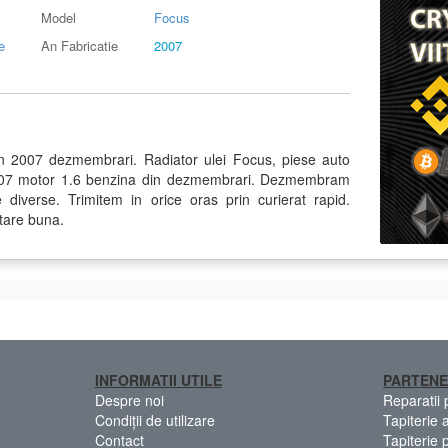
Model
Focus
e
An Fabricatie
2007
in 2007 dezmembrari. Radiator ulei Focus, piese auto
2007 motor 1.6 benzina din dezmembrari. Dezmembram
diverse. Trimitem in orice oras prin curierat rapid.
stare buna.
INFORMATII UTILE
PARTENE
Despre noi
Reparatii
Condiții de utilizare
Tapiterie 
Contact
Tapiterie 