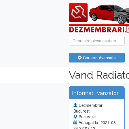
Cautare Avansata
Vand Radiato
Informatii Vanzator
Dezmembrari
Bucuresti
Bucuresti
Adaugat la: 2021-03-
24 22:07:12