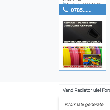
Expira la: 2025-12-29
0785......
Anunturi utilizator: 0
Vand Radiator ulei Fo
Informatii generale