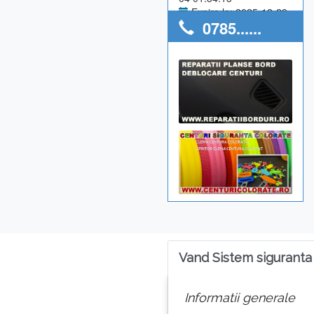
Expira la: 2025-12-29
0785......
Anunturi utilizator: 0
Vand Sistem siguranta
Informatii generale