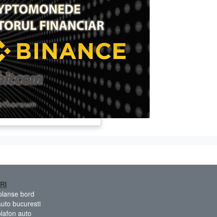
RI
 planse bord
auto bucuresti
plafon auto