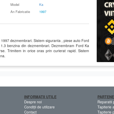
Model
Ka
An Fabricatie
1997
n 1997 dezmembrari. Sistem siguranta , piese auto Ford
or 1.3 benzina din dezmembrari. Dezmembram Ford Ka
se. Trimitem in orice oras prin curierat rapid. Sistem
una.
INFORMATII UTILE
PARTENE
Despre noi
Reparatii
Condiții de utilizare
Tapiterie 
Contact
Tapiterie 