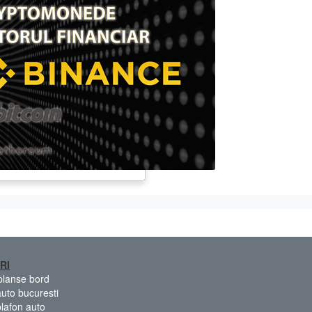
RI
 planse bord
auto bucuresti
plafon auto