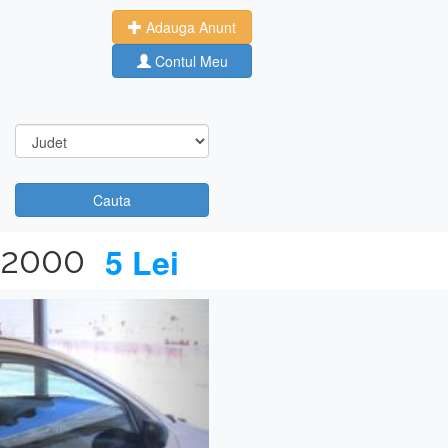
Adauga Anunt
Contul Meu
Cauta
 2000
5 Lei
Next