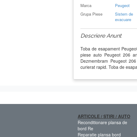
Marca
Peugeot
Grupa Piese
Sistem de
evacuare
Descriere Anunt
Toba de esapament Peugeot
piese auto Peugeot 206 an
Dezmembram Peugeot 206 di
curierat rapid. Toba de esap
ARTICOLE / STIRI / AUTO
Reconditionare plansa de
bord Re
Reparatie plansa bord