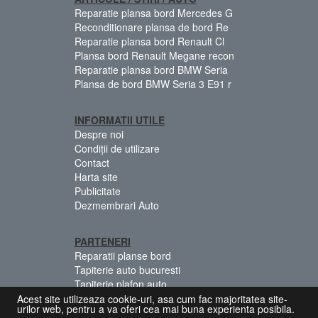
Reparatie plansa bord Mercedes G
Reconditionare plansa de bord Re
Reparatie plansa bord Renault Cl
Plansa bord Renault Megane recon
Reparatie plansa bord BMW Seria
Plansa de bord BMW Seria 3 E91 r
INFORMATII UTILE
Despre noi
Condiții de utilizare
Contact
Harta site
Publicitate
Dezmembrari Auto
PARTENERI
Reparatii planse bord
Tapiterie auto bucuresti
Tapiterie plafon auto
Centuri siguranta colorate
Acest site utilizeaza cookie-uri, asa cum fac majoritatea site-
urilor web, pentru a va oferi cea mai buna experienta posibila.