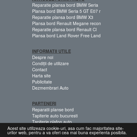
Reparatie plansa bord BMW Seria
Plansa bord BMW Seria 5 GT E07 r
Reparatie plansa bord BMW X3
Plansa bord Renault Megane recon
Reparatie plansa bord Renault Cl
Plansa bord Land Rover Free Land
INFORMATII UTILE
Despre noi
Condiții de utilizare
Contact
Harta site
Publicitate
Dezmembrari Auto
PARTENERI
Reparatii planse bord
Tapiterie auto bucuresti
Tapiterie plafon auto
Centuri siguranta colorate
Acest site utilizeaza cookie-uri, asa cum fac majoritatea site-
urilor web, pentru a va oferi cea mai buna experienta posibila.