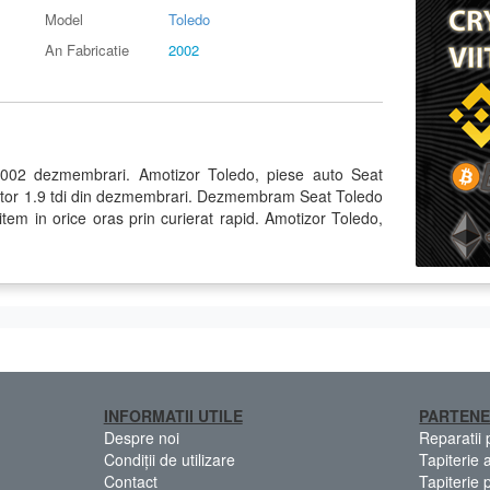
Model
Toledo
An Fabricatie
2002
2002 dezmembrari. Amotizor Toledo, piese auto Seat
otor 1.9 tdi din dezmembrari. Dezmembram Seat Toledo
tem in orice oras prin curierat rapid. Amotizor Toledo,
INFORMATII UTILE
PARTENE
Despre noi
Reparatii
Condiții de utilizare
Tapiterie 
Contact
Tapiterie 