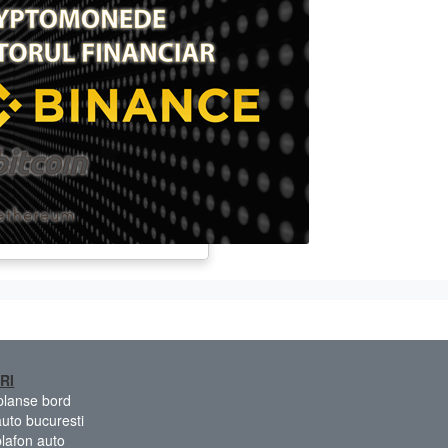
RI
 planse bord
auto bucuresti
plafon auto