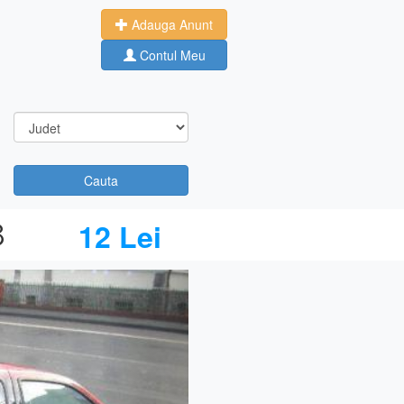
Adauga Anunt
Contul Meu
Cauta
8
12 Lei
Next