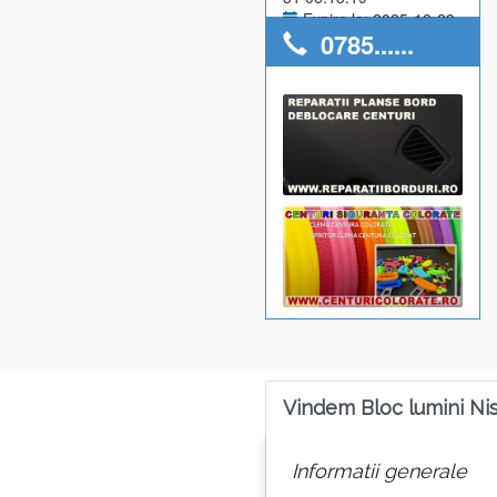
Expira la: 2025-12-29
0785......
Anunturi utilizator: 0
Vindem Bloc lumini Ni
Informatii generale