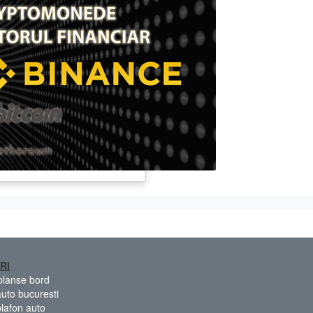
RI
 planse bord
auto bucuresti
plafon auto