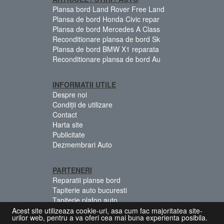
Plansa bord Land Rover Free Land
Plansa de bord Honda Civic repar
Plansa de bord Mercedes A Class
Reconditionare plansa de bord Sk
Plansa de bord BMW X1 reparata
Reconditionare plansa de bord Au
INFORMATII UTILE
Despre noi
Condiții de utilizare
Contact
Harta site
Publicitate
Dezmembrari Auto
PARTENERI
Reparatii planse bord
Tapiterie auto bucuresti
Tapiterie plafon auto
Centuri siguranta colorate
Acest site utilizeaza cookie-uri, asa cum fac majoritatea site-
urilor web, pentru a va oferi cea mai buna experienta posibila.