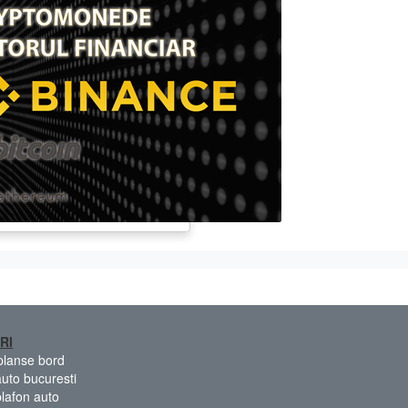
RI
 planse bord
auto bucuresti
plafon auto