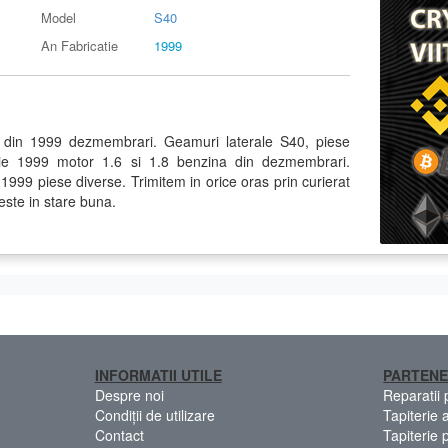
Model
S40
An Fabricatie
1999
 din 1999 dezmembrari. Geamuri laterale S40, piese
tie 1999 motor 1.6 si 1.8 benzina din dezmembrari.
99 piese diverse. Trimitem in orice oras prin curierat
este in stare buna.
INFORMATII UTILE
PARTENE
Despre noi
Reparatii
Condiții de utilizare
Tapiterie 
Contact
Tapiterie 