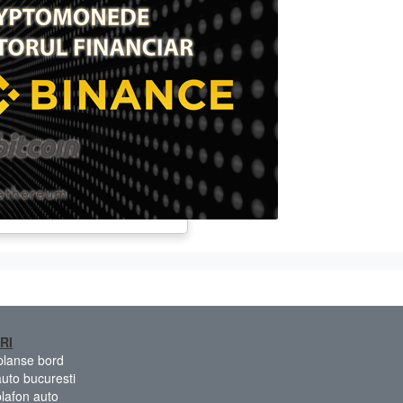
RI
 planse bord
auto bucuresti
plafon auto