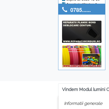
Anunturi utilizator: 0
0785......
Vindem Modul lumini O
Informatii generale