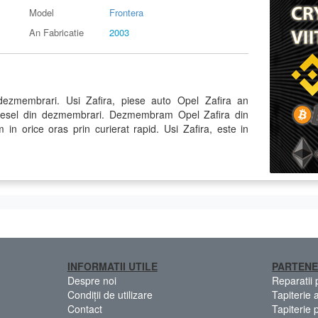
Model
Frontera
An Fabricatie
2003
dezmembrari. Usi Zafira, piese auto Opel Zafira an
diesel din dezmembrari. Dezmembram Opel Zafira din
 in orice oras prin curierat rapid. Usi Zafira, este in
INFORMATII UTILE
PARTENE
Despre noi
Reparatii
Condiții de utilizare
Tapiterie 
Contact
Tapiterie 