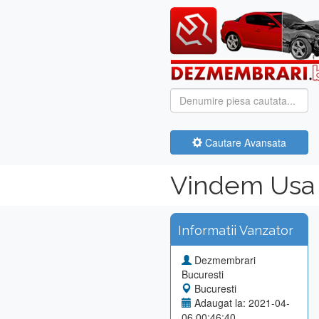
Cautare Avansata
Vindem Usa 
Informatii Vanzator
Dezmembrari
Bucuresti
Bucuresti
Adaugat la: 2021-04-
06 00:46:40