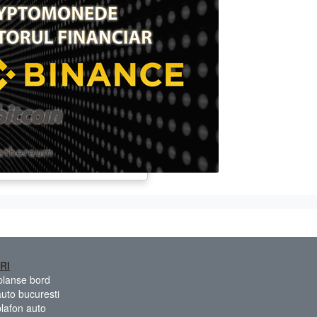
RI
 planse bord
auto bucuresti
plafon auto