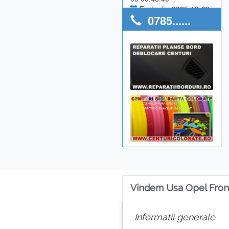
Expira la: 2025-12-29
0785......
Anunturi utilizator: 0
Vindem Usa Opel Fron
Informatii generale