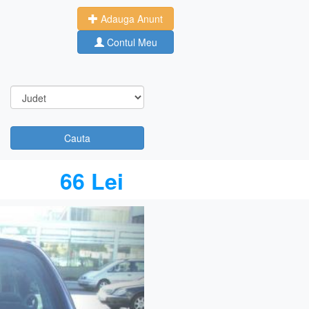
Adauga Anunt
Contul Meu
Cauta
66 Lei
Next