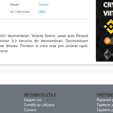
Model
Scenic
An Fabricatie
2001
2001 dezmembrari. Volanta Scenic, piese auto Renault
1 motor 2.0 benzina din dezmembrari. Dezmembram
e diverse. Trimitem in orice oras prin curierat rapid.
 buna.
INFORMATII UTILE
PARTENE
Despre noi
Reparatii
Condiții de utilizare
Tapiterie 
Contact
Tapiterie 