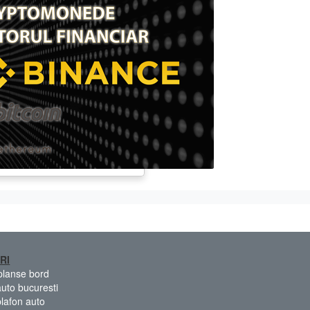
RI
 planse bord
auto bucuresti
plafon auto