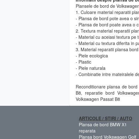
Plansele de bord de Volkswagen 
1. Culoare material reparatii pl
- Plansa de bord pote avea o si
- Plansa de bord poate avea o cu
2. Textura material reparatii pl
- Material cu aceiasi textura pe 
- Material cu textura diferita in 
3. Material reparatii plansa bord
- Piele ecologica
- Plastic
- Piele naturala
- Combinatie intre mateiralele d
Reconditionare plansa de bord
B8, reparatie bord Volkswag
Volkswagen Passat B8
ARTICOLE / STIRI / AUTO
Plansa de bord BMW X1
reparata
Plansa bord Volkswagen Golf