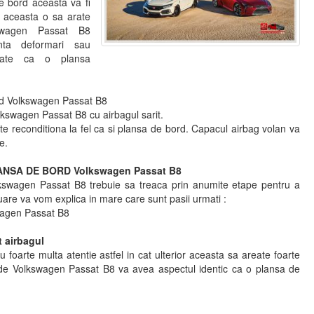
e bord aceasta va fi
, aceasta o sa arate
swagen Passat B8
nta deformari sau
arate ca o plansa
ord Volkswagen Passat B8
lkswagen Passat B8 cu airbagul sarit.
e reconditiona la fel ca si plansa de bord. Capacul airbag volan va
e.
NSA DE BORD Volkswagen Passat B8
kswagen Passat B8 trebuie sa treaca prin anumite etape pentru a
uare va vom explica in mare care sunt pasii urmati :
wagen Passat B8
t airbagul
u foarte multa atentie astfel in cat ulterior aceasta sa areate foarte
de Volkswagen Passat B8 va avea aspectul identic ca o plansa de