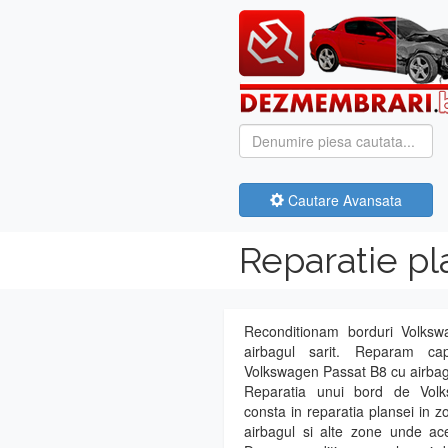
Cautare Avansata
Reparatie p
Reconditionam borduri Volks
airbagul sarit. Reparam ca
Volkswagen Passat B8 cu airbag
Reparatia unui bord de Vol
consta in reparatia plansei in z
airbagul si alte zone unde ace