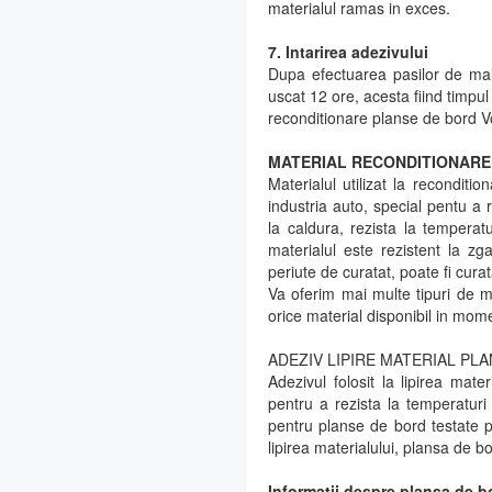
materialul ramas in exces.
7. Intarirea adezivului
Dupa efectuarea pasilor de ma
uscat 12 ore, acesta fiind timpul
reconditionare planse de bord 
MATERIAL RECONDITIONARE 
Materialul utilizat la recondit
industria auto, special pentu a r
la caldura, rezista la tempera
materialul este rezistent la zg
periute de curatat, poate fi curat
Va oferim mai multe tipuri de ma
orice material disponibil in mome
ADEZIV LIPIRE MATERIAL PLA
Adezivul folosit la lipirea ma
pentru a rezista la temperaturi 
pentru planse de bord testate 
lipirea materialului, plansa de 
Informatii despre plansa de 