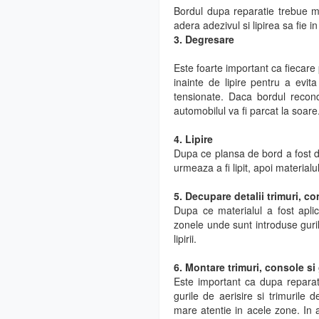
Bordul dupa reparatie trebue m
adera adezivul si lipirea sa fie i
3. Degresare
Este foarte important ca fiecar
inainte de lipire pentru a evita
tensionate. Daca bordul recond
automobilul va fi parcat la soare
4. Lipire
Dupa ce plansa de bord a fost de
urmeaza a fi lipit, apoi materialu
5. Decupare detalii trimuri, co
Dupa ce materialul a fost apli
zonele unde sunt introduse guril
lipirii.
6. Montare trimuri, console si 
Este important ca dupa repara
gurile de aerisire si trimurile
mare atentie in acele zone. In a