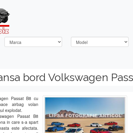
lansa bord Volkswagen Pass
wagen Passat B8 cu
pace airbag volan
ul explodat.
kswagen Passat B8
ona in care s-a spart
asta este afectata.