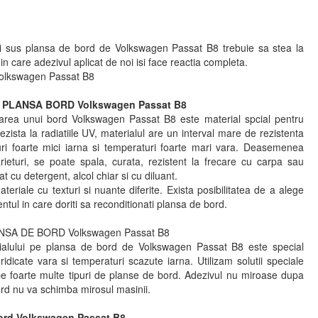
i sus plansa de bord de Volkswagen Passat B8 trebuie sa stea la
 in care adezivul aplicat de noi isi face reactia completa.
Volkswagen Passat B8
PLANSA BORD Volkswagen Passat B8
ionarea unui bord Volkswagen Passat B8 este material spcial pentru
ezista la radiatiile UV, materialul are un interval mare de rezistenta
turi foarte mici iarna si temperaturi foarte mari vara. Deasemenea
arieturi, se poate spala, curata, rezistent la frecare cu carpa sau
at cu detergent, alcol chiar si cu diluant.
teriale cu texturi si nuante diferite. Exista posibilitatea de a alege
ntul in care doriti sa reconditionati plansa de bord.
NSA DE BORD Volkswagen Passat B8
terialului pe plansa de bord de Volkswagen Passat B8 este special
ridicate vara si temperaturi scazute iarna. Utilizam solutii speciale
pe foarte multe tipuri de planse de bord. Adezivul nu miroase dupa
bord nu va schimba mirosul masinii.
bord Volkswagen Passat B8