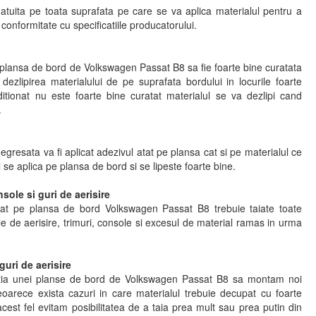
atuita pe toata suprafata pe care se va aplica materialul pentru a
n conformitate cu specificatiile producatorului.
e plansa de bord de Volkswagen Passat B8 sa fie foarte bine curatata
 dezlipirea materialului de pe suprafata bordului in locurile foarte
itionat nu este foarte bine curatat materialul se va dezlipi cand
.
gresata va fi aplicat adezivul atat pe plansa cat si pe materialul ce
l se aplica pe plansa de bord si se lipeste foarte bine.
nsole si guri de aerisire
cat pe plansa de bord Volkswagen Passat B8 trebuie taiate toate
e de aerisire, trimuri, console si excesul de material ramas in urma
guri de aerisire
tia unei planse de bord de Volkswagen Passat B8 sa montam noi
 deoarece exista cazuri in care materialul trebuie decupat cu foarte
cest fel evitam posibilitatea de a taia prea mult sau prea putin din