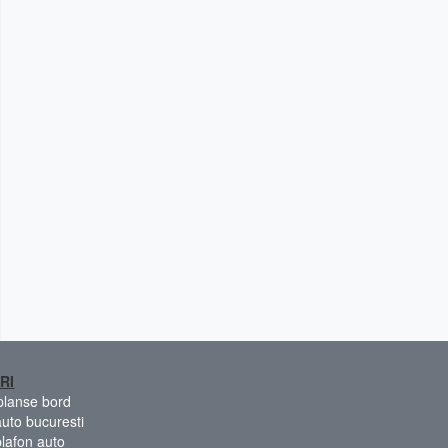
RI
 planse bord
auto bucuresti
plafon auto