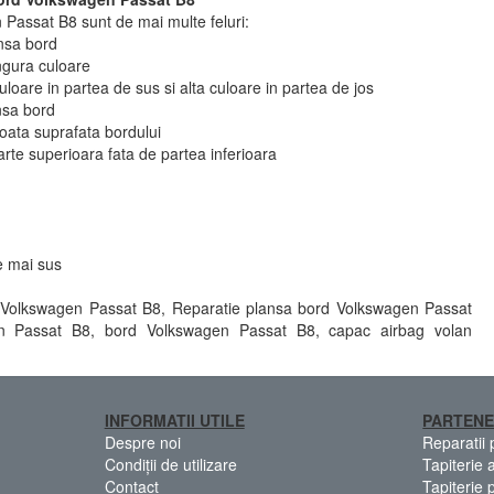
Passat B8 sunt de mai multe feluri:
ansa bord
ngura culoare
loare in partea de sus si alta culoare in partea de jos
ansa bord
toata suprafata bordului
parte superioara fata de partea inferioara
e mai sus
 Volkswagen Passat B8, Reparatie plansa bord Volkswagen Passat
en Passat B8, bord Volkswagen Passat B8, capac airbag volan
INFORMATII UTILE
PARTENE
Despre noi
Reparatii
Condiții de utilizare
Tapiterie 
Contact
Tapiterie 