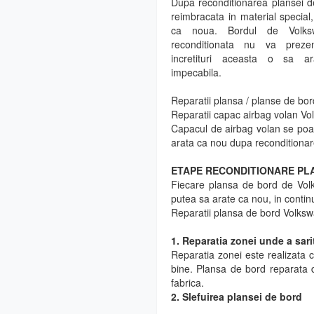
Dupa reconditionarea plansei d
reimbracata in material special
ca noua. Bordul de Volk
reconditionata nu va preze
incretituri aceasta o sa 
impecabila.
Reparatii plansa / planse de b
Reparatii capac airbag volan Vo
Capacul de airbag volan se poat
arata ca nou dupa reconditionar
ETAPE RECONDITIONARE PLA
Fiecare plansa de bord de Vol
putea sa arate ca nou, in contin
Reparatii plansa de bord Volks
1. Reparatia zonei unde a sari
Reparatia zonei este realizata c
bine. Plansa de bord reparata 
fabrica.
2. Slefuirea plansei de bord