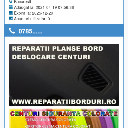
Bucuresti
Adaugat la: 2021-04-19 07:56:38
Expira la: 2025-12-29
Anunturi utilizator: 0
0785......