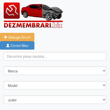
Adauga Anunt
Contul Meu