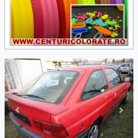
Previous
Next