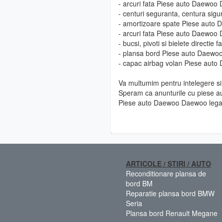
- arcuri fata Piese auto Daewoo
- centuri seguranta, centura si
- amortizoare spate Piese auto
- arcuri fata Piese auto Daewoo
- bucsi, pivoti si bielete direct
- plansa bord Piese auto Daew
- capac airbag volan Piese aut
Va multumim pentru intelegere si 
Speram ca anunturile cu piese au
Piese auto Daewoo Daewoo lega
ARTICOLE / STIRI / AUTO
Reconditionare plansa de
bord BM
Reparatie plansa bord BMW
Seria
Plansa bord Renault Megane