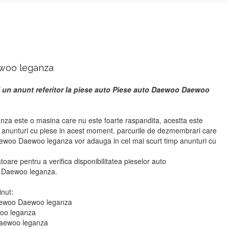
woo leganza
i un anunt referitor la piese auto Piese auto Daewoo Daewoo
a este o masina care nu este foarte raspandita, acestta este
r anunturi cu piese in acest moment. parcurile de dezmembrari care
aewoo Daewoo leganza vor adauga in cel mai scurt timp anunturi cu
atoare pentru a verifica disponibilitatea pieselor auto
 Daewoo leganza.
inut:
Daewoo Daewoo leganza
woo leganza
Daewoo leganza