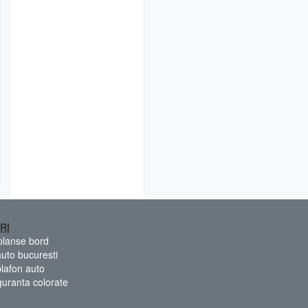
RI
 planse bord
auto bucuresti
plafon auto
guranta colorate