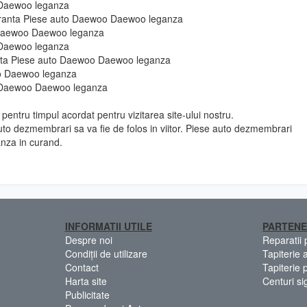
 Daewoo leganza
guranta Piese auto Daewoo Daewoo leganza
 Daewoo Daewoo leganza
 Daewoo leganza
ie fata Piese auto Daewoo Daewoo leganza
oo Daewoo leganza
o Daewoo Daewoo leganza
pentru timpul acordat pentru vizitarea site-ului nostru.
to dezmembrari sa va fie de folos in viitor. Piese auto dezmembrari
nza in curand.
INFORMATII UTILE
PARTENE
Despre noi
Reparatii
Condiții de utilizare
Tapiterie 
Contact
Tapiterie 
Harta site
Centuri si
Publicitate