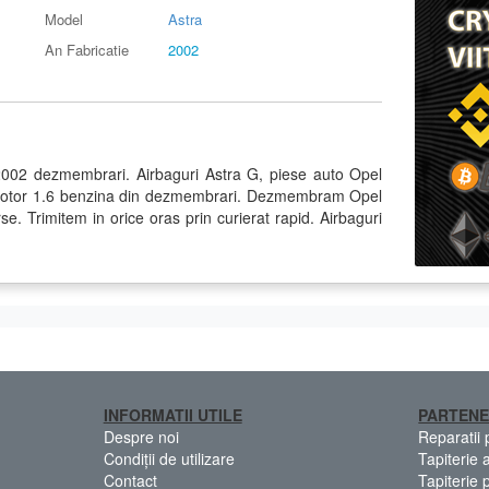
Model
Astra
An Fabricatie
2002
2002 dezmembrari. Airbaguri Astra G, piese auto Opel
 motor 1.6 benzina din dezmembrari. Dezmembram Opel
e. Trimitem in orice oras prin curierat rapid. Airbaguri
INFORMATII UTILE
PARTENE
Despre noi
Reparatii
Condiții de utilizare
Tapiterie 
Contact
Tapiterie 