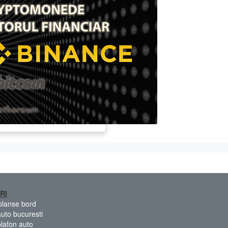
RI
 planse bord
auto bucuresti
plafon auto