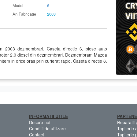
Model
6
An Fabricatie
2003
in 2003 dezmembrari. Caseta directie 6, piese auto
 motor 2.0 diesel din dezmembrari. Dezmembram Mazda
item in orice oras prin curierat rapid. Caseta directie 6,
INFORMATII UTILE
PARTENE
Despre noi
Reparatii
Condiții de utilizare
Tapiterie 
Contact
Tapiterie 