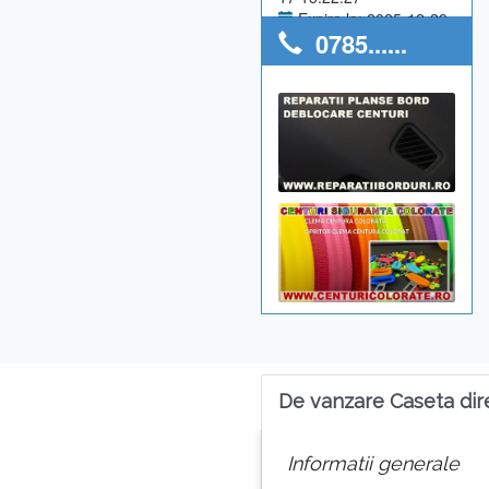
Expira la: 2025-12-29
0785......
Anunturi utilizator: 0
De vanzare Caseta dir
Informatii generale