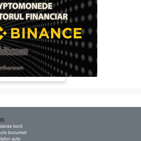
RI
 planse bord
auto bucuresti
plafon auto