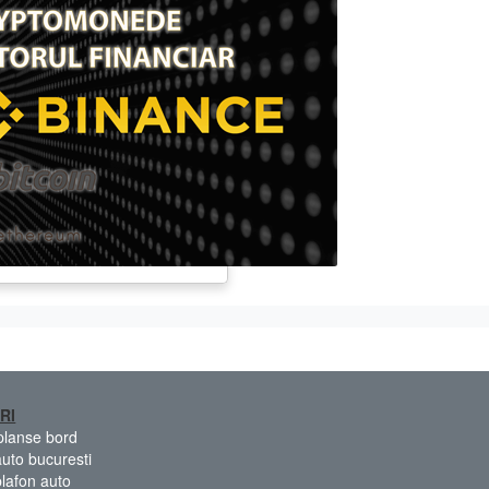
RI
 planse bord
auto bucuresti
plafon auto