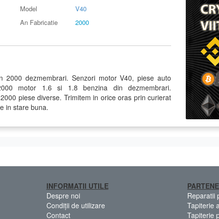
Model
V40
An Fabricatie
2000
in 2000 dezmembrari. Senzori motor V40, piese auto
2000 motor 1.6 si 1.8 benzina din dezmembrari.
00 piese diverse. Trimitem in orice oras prin curierat
e in stare buna.
INFORMATII UTILE
PARTENE
Despre noi
Reparatii
Condiții de utilizare
Tapiterie 
Contact
Tapiterie 