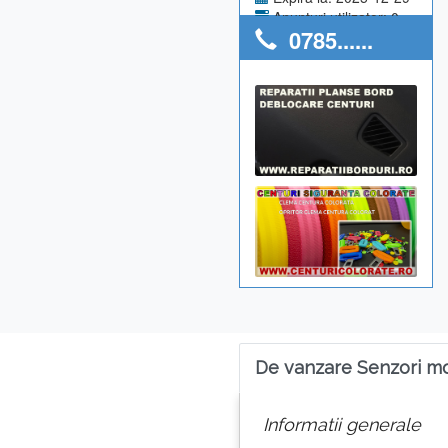
Anunturi utilizator: 0
0785......
De vanzare Senzori m
Informatii generale