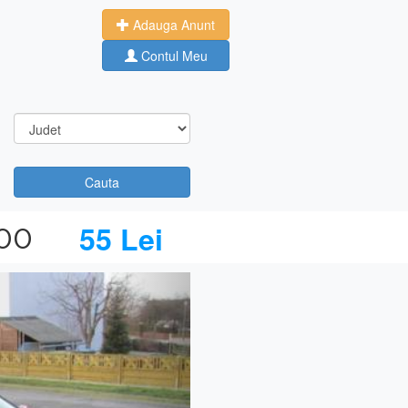
Adauga Anunt
Contul Meu
Cauta
000
55 Lei
Next