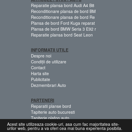
Reparatie plansa bord Audi A4 B8
Reconditionare plansa de bord BM
Reconditionare plansa de bord Re
Plansa de bord Ford Kuga reparat
Plansa de bord BMW Seria 3 E92 r
Reparatie plansa bord Seat Leon
INFORMATII UTILE
Despre noi
Condiții de utilizare
Contact
Harta site
Publicitate
Dezmembrari Auto
PARTENERI
Reparatii planse bord
Tapiterie auto bucuresti
Tapiterie plafon auto
Centuri siguranta colorate
Acest site utilizeaza cookie-uri, asa cum fac majoritatea site-
urilor web, pentru a va oferi cea mai buna experienta posibila.