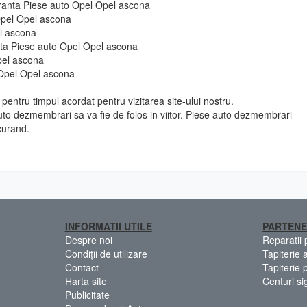
uranta Piese auto Opel Opel ascona
Opel Opel ascona
el ascona
e fata Piese auto Opel Opel ascona
pel ascona
 Opel Opel ascona
pentru timpul acordat pentru vizitarea site-ului nostru.
to dezmembrari sa va fie de folos in viitor. Piese auto dezmembrari
curand.
INFORMATII UTILE
PARTENE
Despre noi
Reparatii
Condiții de utilizare
Tapiterie 
Contact
Tapiterie 
Harta site
Centuri si
Publicitate