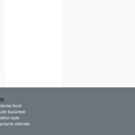
RI
 planse bord
auto bucuresti
plafon auto
guranta colorate