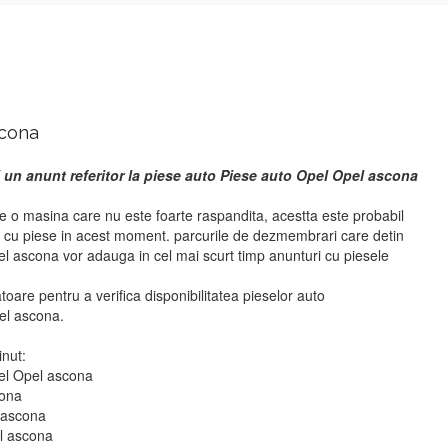
scona
 un anunt referitor la piese auto Piese auto Opel Opel ascona
 o masina care nu este foarte raspandita, acestta este probabil
i cu piese in acest moment. parcurile de dezmembrari care detin
l ascona vor adauga in cel mai scurt timp anunturi cu piesele
atoare pentru a verifica disponibilitatea pieselor auto
el ascona.
inut:
pel Opel ascona
cona
l ascona
el ascona