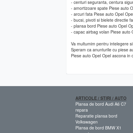
- centuri seguranta, centura sig
- amortizoare spate Piese auto 
- arcuri fata Piese auto Opel Op
- bucsi, pivoti si bielete directi
- plansa bord Piese auto Opel O
- capac airbag volan Piese auto
Va multumim pentru intelegere si 
Speram ca anunturile cu piese au
Piese auto Opel Opel ascona in 
ARTICOLE / STIRI / AUTO
Plansa de bord Audi A6 C7
repara
Reparatie plansa bord
Volkswagen
Plansa de bord BMW X1