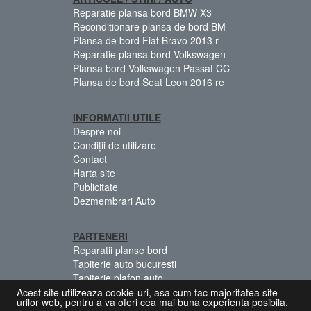
Reparatie plansa bord BMW X3
Reconditionare plansa de bord BM
Plansa de bord Fiat Bravo 2013 r
Reparatie plansa bord Volkswagen
Plansa bord Volkswagen Passat CC
Plansa de bord Seat Leon 2016 re
INFORMATII UTILE
Despre noi
Condiții de utilizare
Contact
Harta site
Publicitate
Dezmembrari Auto
PARTENERI
Reparatii planse bord
Tapiterie auto bucuresti
Tapiterie plafon auto
Centuri siguranta colorate
Acest site utilizeaza cookie-uri, asa cum fac majoritatea site-
urilor web, pentru a va oferi cea mai buna experienta posibila.